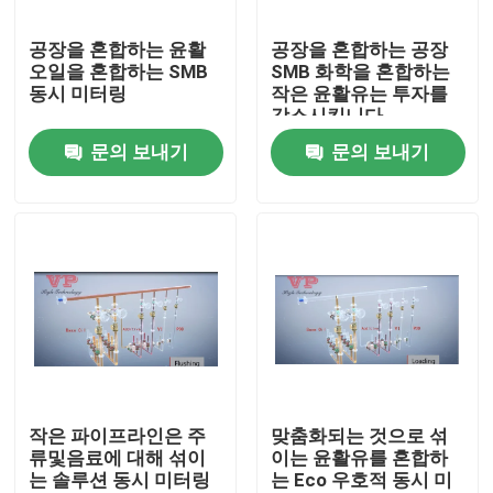
공장을 혼합하는 윤활
공장을 혼합하는 공장
우리에 대하여
오일을 혼합하는 SMB
SMB 화학을 혼합하는
동시 미터링
작은 윤활유는 투자를
감소시킵니다
공장 여행
문의 보내기
문의 보내기
품질 관리
연락주세요
뉴스
경우
작은 파이프라인은 주
맞춤화되는 것으로 섞
류및음료에 대해 섞이
이는 윤활유를 혼합하
는 솔루션 동시 미터링
는 Eco 우호적 동시 미
인용문을 요구하세요