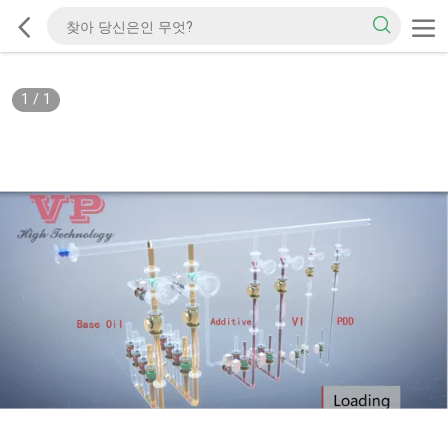
1
/
1