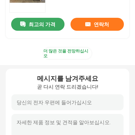
송유관 피깅 시스템
최고의 가격
연락처
세정 시스템을 낳기
더 많은 것을 전망하십시
자동화된 피깅 시스템
오
드럼 디칸팅 유닛
메시지를 남겨주세요
곧 다시 연락 드리겠습니다!
DCS 분산 제어 방식
자동 뱃치 혼합
피깅 다양성