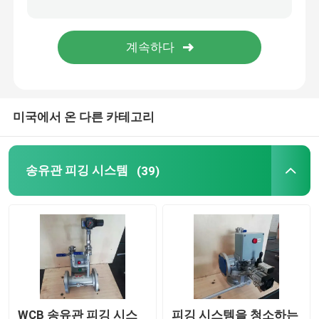
회전 로브 펌프
내부 기어 펌프
미국에서 온 다른 카테고리
피깅 밸브
소매 달린 플러그판
송유관 피깅 시스템
(39)
동시 측정 혼합
점도 개선 용해 시스템
WCB 송유관 피깅 시스
피깅 시스템을 청소하는