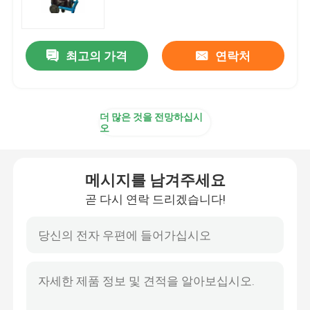
송유관 피깅 시스템
최고의 가격
연락처
세정 시스템을 낳기
더 많은 것을 전망하십시
자동화된 피깅 시스템
오
드럼 디칸팅 유닛
메시지를 남겨주세요
곧 다시 연락 드리겠습니다!
DCS 분산 제어 방식
자동 뱃치 혼합
피깅 다양성