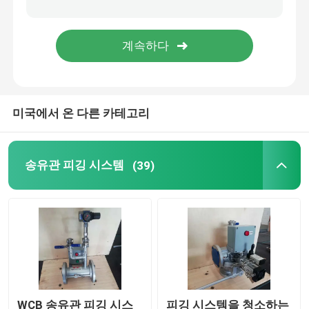
회전 로브 펌프
내부 기어 펌프
미국에서 온 다른 카테고리
피깅 밸브
소매 달린 플러그판
송유관 피깅 시스템
(39)
동시 측정 혼합
점도 개선 용해 시스템
WCB 송유관 피깅 시스
피깅 시스템을 청소하는