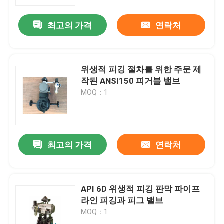
최고의 가격
연락처
우리에 대하여
공장 여행
위생적 피깅 절차를 위한 주문 제
작된 ANSI150 피거블 밸브
품질 관리
MOQ：1
연락주세요
최고의 가격
연락처
뉴스
경우
API 6D 위생적 피깅 판막 파이프
라인 피깅과 피그 밸브
MOQ：1
인용문을 요구하세요