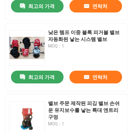
최고의 가격
연락처
낮은 템프 이중 블록 피거블 밸브
자동화된 낳는 시스템 밸브
MOQ：1
최고의 가격
연락처
집
밸브 주문 제작된 피깅 밸브 손쉬
운 유지보수를 낳는 특대 엔트리
제품
구멍
MOQ：1
동영상