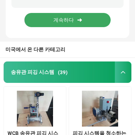
회전 로브 펌프
내부 기어 펌프
미국에서 온 다른 카테고리
피깅 밸브
소매 달린 플러그판
송유관 피깅 시스템
(39)
동시 측정 혼합
점도 개선 용해 시스템
WCB 송유관 피깅 시스
피깅 시스템을 청소하는