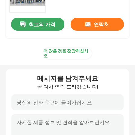
송유관 피깅 시스템
최고의 가격
연락처
세정 시스템을 낳기
더 많은 것을 전망하십시
자동화된 피깅 시스템
오
드럼 디칸팅 유닛
메시지를 남겨주세요
곧 다시 연락 드리겠습니다!
DCS 분산 제어 방식
자동 뱃치 혼합
피깅 다양성