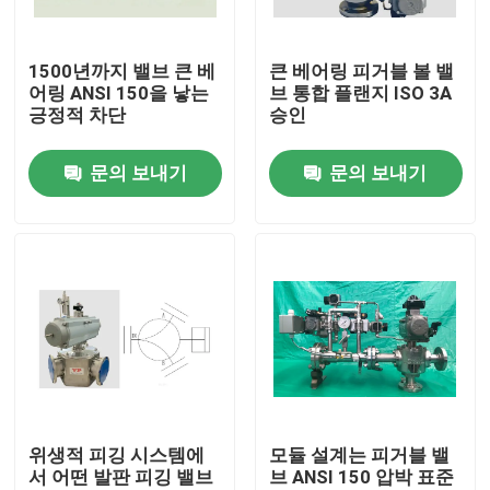
우리에 대하여
1500년까지 밸브 큰 베
큰 베어링 피거블 볼 밸
어링 ANSI 150을 낳는
브 통합 플랜지 ISO 3A
긍정적 차단
승인
공장 여행
문의 보내기
문의 보내기
품질 관리
연락주세요
뉴스
경우
위생적 피깅 시스템에
모듈 설계는 피거블 밸
서 어떤 발판 피깅 밸브
브 ANSI 150 압박 표준
인용문을 요구하세요