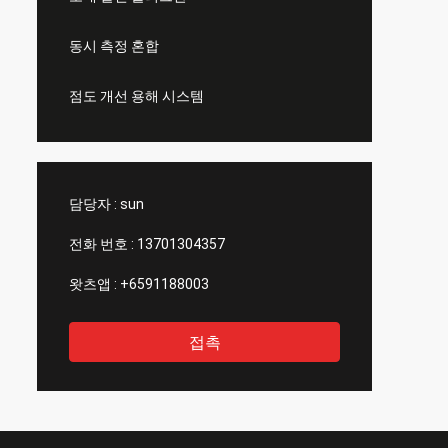
동시 측정 혼합
점도 개선 용해 시스템
담당자 :
sun
전화 번호 :
13701304357
왓츠앱 :
+6591188003
접촉