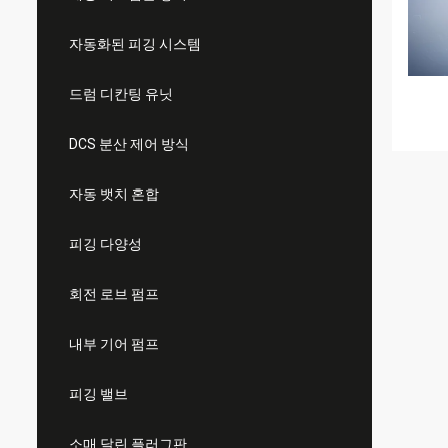
자동화된 피깅 시스템
드럼 디칸팅 유닛
DCS 분산 제어 방식
자동 뱃치 혼합
피깅 다양성
회전 로브 펌프
내부 기어 펌프
피깅 밸브
소매 달린 플러그판