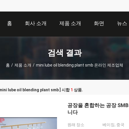
홈
회사 소개
제품 소개
화면
뉴스
검색 결과
홈
/
제품 소개
/
mini lube oil blending plant smb 온라인 제조업체
ni lube oil blending plant smb ] 시합
1
상품.
공장을 혼합하는 공장 SM
니다
원래 장소
베이징, 중국