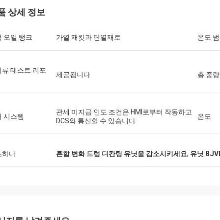
품 상세 정보
 오일 탱크
가열 재킷과 단열재로
온도 
류 테스트 리포
제공됩니다
총 중량
관세 미지급 인도 조건은 HMI로부터 작동하고
어 시스템
온도
DCS와 통신할 수 있습니다
조하다
혼합 변화 드럼 디칸팅 유닛을 감소시키세요
,
유닛 BJ