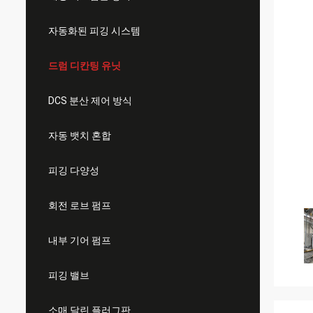
자동화된 피깅 시스템
드럼 디칸팅 유닛
DCS 분산 제어 방식
자동 뱃치 혼합
피깅 다양성
회전 로브 펌프
내부 기어 펌프
피깅 밸브
소매 달린 플러그판