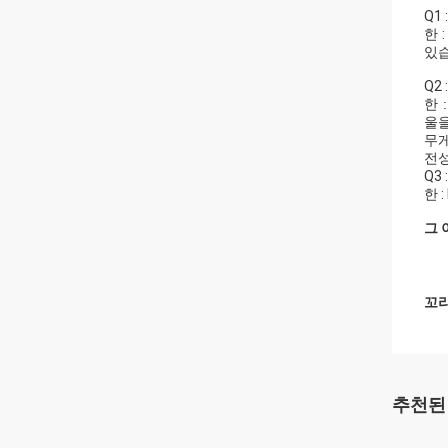
Q1
한 
있습
Q2
한 :
울을
무게
전성
Q3
한 
그 
꼬리
추천된