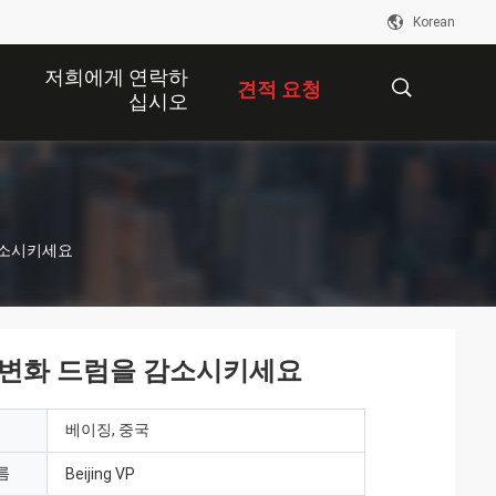
Korean
저희에게 연락하
견적 요청
십시오
描
 감소시키세요
述
합 변화 드럼을 감소시키세요
베이징, 중국
름
Beijing VP