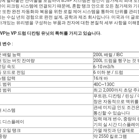
에 달라붙는 잔여물을 포함하여 BJVP 시스템은 당신이 첨가제의 최대 토
이 피크링 시스템에 연결되기 때문에, 혼합 탱크 안으로 모든 첨가제와 기
 또한 완전 자동화와 복용을 위한 로컬 제어 시스템을 통하여 단위를 관리
는 수십 년의 경험으로 완전 설계, 공학과 제조 회사입니다. 미국과 더 글로
마개있는 유리병을 구성하는 부품과 전자에 대한 본질적 세부 사항을 이해
JVP는 VP 드럼 디칸팅 유닛의 특허를 가지고 있습니다.
 변수 :
 배럴 능력
200L 배럴 / IBC
 있는 버킷 잔여량
200L 드럼을 헹구는 것 
로딩 속도
6-10 m3/h
동 모드로 전임
6 이하 분 / 드럼
스템 압력
16개 바
도 범위
40C~130C
성 범위
최고 2,000까지 초당 
푸트판, 디칸팅 / 린싱 / 
창은 자동적으로 액위를 
관세 미지급 인도 조건은
어 시스템
통신할 수 있습니다
입력 매개 변수, 중량의 
드 디스플레이
기의 실 시간 디스플레이
 오일 탱크
가열 재킷과 단열재로
중량
약 2550 킬로그램