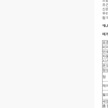
드럼
조건
신은
우리
럼 
*B
매개
표준
비어
언
자
시
온
점
창
제
필
세정
총 