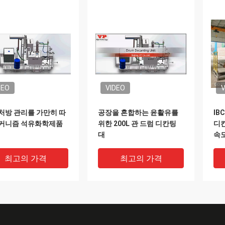
DEO
VIDEO
V
처방 관리를 가만히 따
공장을 혼합하는 윤활유를
IB
메커니즘 석유화학제품
위한 200L 관 드럼 디칸팅
디칸
대
속
최고의 가격
최고의 가격