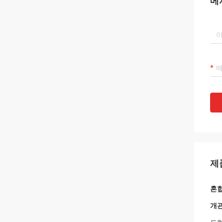
메
제
혼합
개관