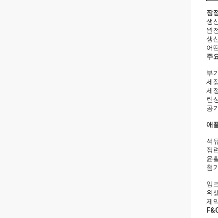
장점
생산
완전
생산
어떤
주요
부가
세정
세정
린싱
공기
애플
석
정
윤활
첨
잉
위
제
F&Q