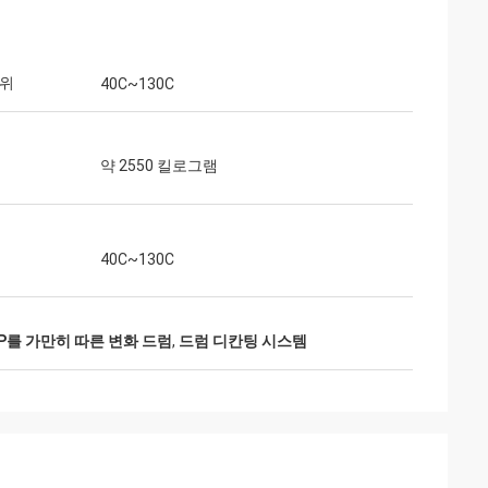
범위
40C~130C
약 2550 킬로그램
40C~130C
VP를 가만히 따른 변화 드럼
,
드럼 디칸팅 시스템