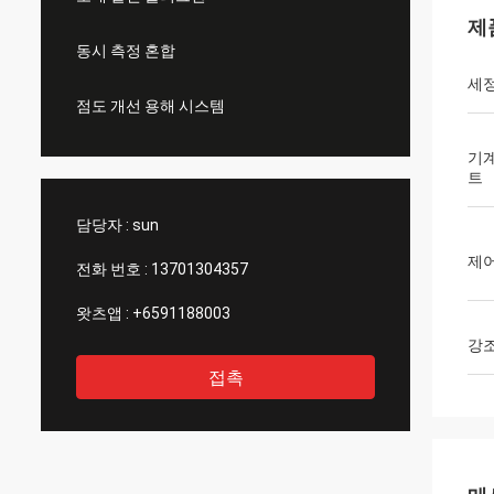
제
동시 측정 혼합
세정
점도 개선 용해 시스템
기계
트
담당자 :
sun
제
전화 번호 :
13701304357
왓츠앱 :
+6591188003
강
접촉