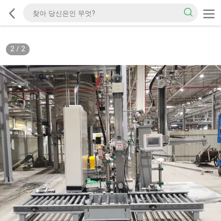
2
/
2