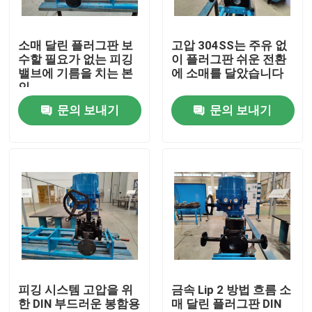
우리에 대하여
소매 달린 플러그판 보
고압 304SS는 주유 없
수할 필요가 없는 피깅
이 플러그판 쉬운 전환
밸브에 기름을 치는 본
에 소매를 달았습니다
공장 여행
인
문의 보내기
문의 보내기
품질 관리
연락주세요
뉴스
경우
피깅 시스템 고압을 위
금속 Lip 2 방법 흐름 소
한 DIN 부드러운 봉함용
매 달린 플러그판 DIN
인용문을 요구하세요