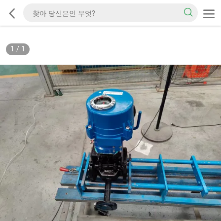
1
/
1