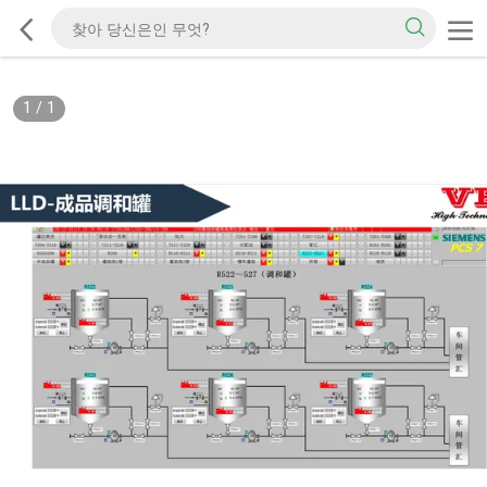
1
/
1