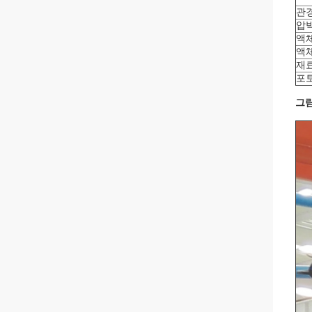
관
압
액
액
재
포
그림