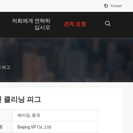
Korean
저희에게 연락하
견적 요청
십시오
描
닝 피그
述
인 클리닝 피그
베이징, 중국
름
Beijing VP Co., Ltd