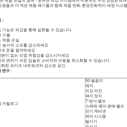
어떤 제품 손실의 옆에 - 송유관 피깅 시스템에서 비롯되는 주요 장점은 BJ
요원들과 더 적은 제품 폐기물과 함께 제품 변화, 환경친화적이 세정 시스
 :
 기능은 피깅을 통해 실현될 수 있습니다
 수율
 제품 손실
은 높이의 소모를 감소하세요
간과 돈을 절약하세요
여분이 없는 오염 위험성을 감소시키세요
의 변하기 쉬운 입술은 소비자의 비용을 최소화할 수 있습니다.
화된 파이프 네트워크와 감소된 공간.
 변수 :
5D 팔꿈치
돼지
피깅 라인
돼지 정지
T-방식 밸브
품 카탈로그
스레에-웨이 분배 밸브
전기 캐비넷
제어 시스템
발사기
수신기