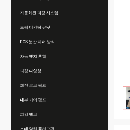
자동화된 피깅 시스템
드럼 디칸팅 유닛
DCS 분산 제어 방식
자동 뱃치 혼합
피깅 다양성
회전 로브 펌프
내부 기어 펌프
피깅 밸브
소매 달린 플러그판