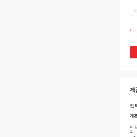
제
진 
개관
피깅
다.