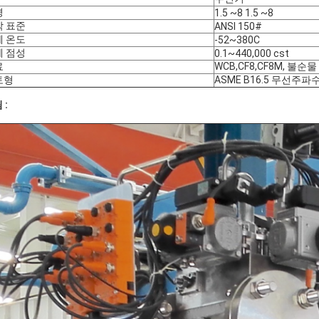
경
1.5 ~8 1.5 ~8
박 표준
ANSI 150#
체 온도
-52~380C
체 점성
0.1~440,000 cst
료
WCB,CF8,CF8M, 불순물
토형
ASME B16.5 무선주파
 :