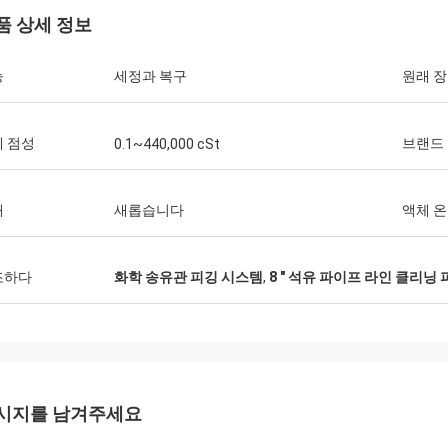
품 상세 정보
능
세정과 복구
원래 
 점성
브랜드
0.1~440,000 cSt
태
새롭습니다
액체 
조하다
화학 송유관 피깅 시스템
,
8 " 석유 파이프 라인 클리닝
시지를 남겨주세요