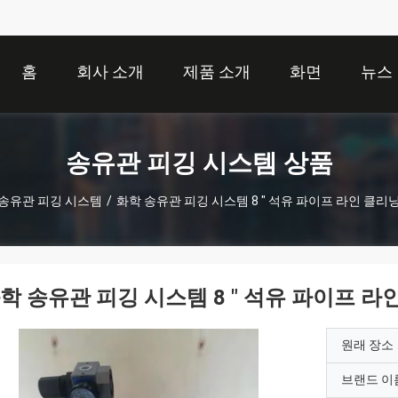
홈
회사 소개
제품 소개
화면
뉴스
송유관 피깅 시스템 상품
송유관 피깅 시스템
/
화학 송유관 피깅 시스템 8 " 석유 파이프 라인 클리
학 송유관 피깅 시스템 8 " 석유 파이프 라
원래 장소
브랜드 이