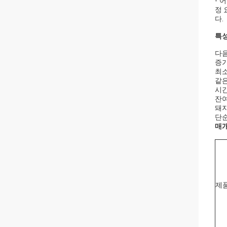
- 
정 
다.
특성
다음
증가
최소
같
시
잔
돼지
단순
매개
제