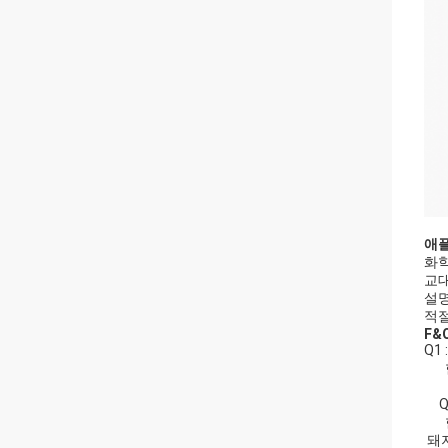
애플
화학
교대
설명
적절
F&Q
Q1
한 
똑
Q2
한 
돼지