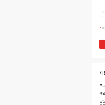
제
최고
개관
당신