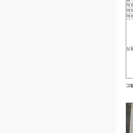
재
액
액
상
그림