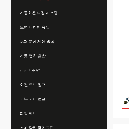
자동화된 피깅 시스템
드럼 디칸팅 유닛
DCS 분산 제어 방식
자동 뱃치 혼합
피깅 다양성
회전 로브 펌프
내부 기어 펌프
피깅 밸브
소매 달린 플러그판