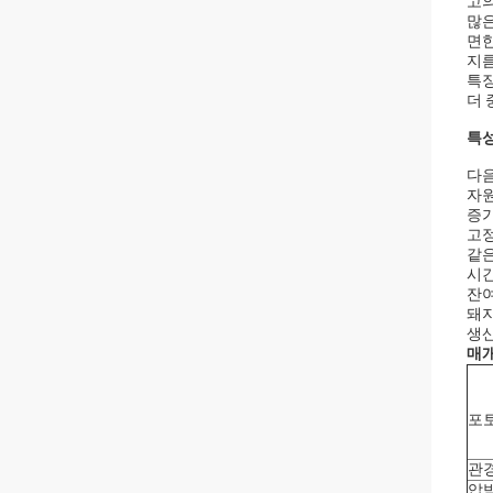
고의
많은
면한
지름
특징
더 
특성
다음
자원
증가
고정
같
시
잔
돼지
생산
매개
포
관
압