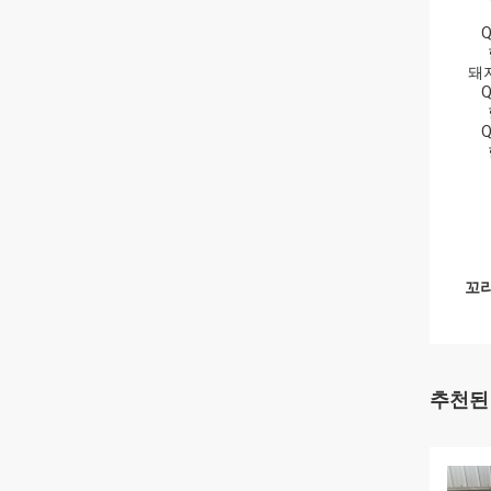
똑
Q2
한 
돼지
Q3
한 
Q4
한 
돼
꼬리
추천된