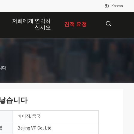
Korean
저희에게 연락하
견적 요청
십시오
描
니다
述
 낳습니다
베이징, 중국
름
Beijing VP Co., Ltd