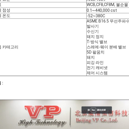
료
WCB,CF8,CF8M, 불순물
체 점성
0.1~440,000 cst
체 온도
-52~380C
ASME B16.5 무선주파
발사기
수신기
돼지 정지
T-방식 밸브
품 카테고리
스레에-웨이 분배 밸브
5D 팔꿈치
돼지
피깅 라인
전기 캐비넷
제어 시스템
 :