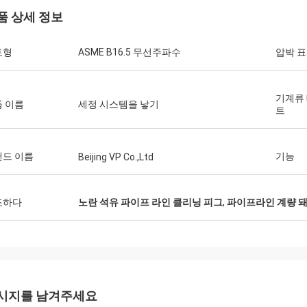
품 상세 정보
토형
ASME B16.5 무선주파수
압박 
기계류
 이름
세정 시스템을 낳기
트
랜드 이름
기능
Beijing VP Co.,Ltd
조하다
노란 석유 파이프 라인 클리닝 피그
,
파이프라인 계량 
시지를 남겨주세요