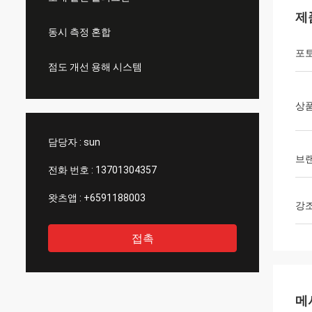
제
동시 측정 혼합
포
점도 개선 용해 시스템
상품
담당자 :
sun
브
전화 번호 :
13701304357
왓츠앱 :
+6591188003
강
접촉
메