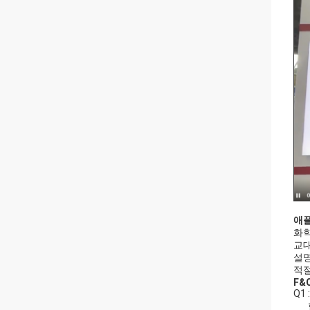
애플
화학
교대
설명
적절
F&Q
Q1
한 