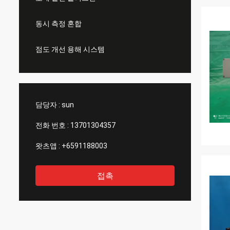
동시 측정 혼합
점도 개선 용해 시스템
담당자 :
sun
전화 번호 :
13701304357
왓츠앱 :
+6591188003
접촉