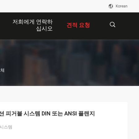
Korean
저희에게 연락하
견적 요청
십시오
描
업체
述
피거블 시스템 DIN 또는 ANSI 플랜지
 시스템