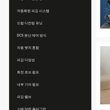
자동화된 피깅 시스템
드럼 디칸팅 유닛
DCS 분산 제어 방식
자동 뱃치 혼합
피깅 다양성
회전 로브 펌프
내부 기어 펌프
피깅 밸브
소매 달린 플러그판