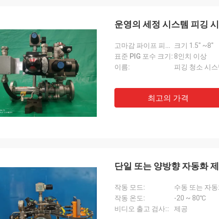
운영의 세정 시스템 피깅 
고마감 파이프 피깅 시스템:
크기 1.5" ~8"
표준 PIG 포수 크기:
8인치 이상
이름:
피깅 청소 시
최고의 가격
단일 또는 양방향 자동화 제
작동 모드:
수동 또는 자
작동 온도:
-20 ~ 80℃
비디오 출고 검사::
제공