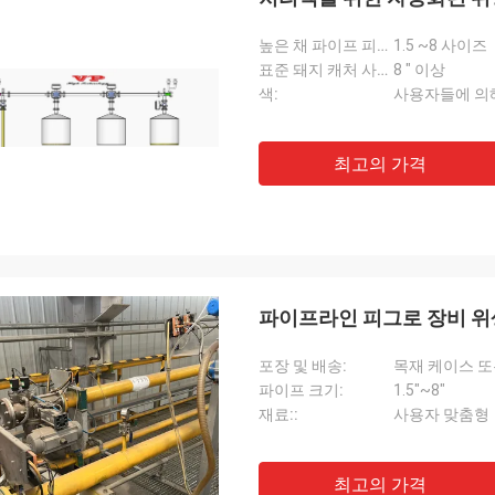
높은 채 파이프 피깅 시스템을 완성합니다:
1.5 ~8 사이즈
표준 돼지 캐처 사이즈:
8 " 이상
색:
사용자들에 의
최고의 가격
파이프라인 피그로 장비 위
포장 및 배송:
목재 케이스 또
파이프 크기:
1.5"~8"
재료::
사용자 맞춤형
최고의 가격